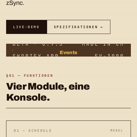
zSync.
LIVE-DEMO
SPEZIFIKATIONEN
BETA · 0.9.3
MADE IN CH
Events
SHOPIFY APP
EV-3000
3000 · POSTER EDITION
§01 — FUNKTIONEN
Vier Module, eine
Konsole.
01 — SCHEDULE
MODUL