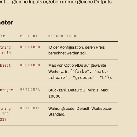
nt — gleiche Inputs ergeben immer gleiche Outputs.
eter
TYP
PFLICHT
BESCHREIBUNG
tring
REQUIRED
ID der Konfiguration, deren Preis
 uuid
berechnet werden soll.
bject
REQUIRED
Map von Option-IDs auf gewählte
{"farbe": "matt-
Werte (z. B.
schwarz", "groesse": "L"}
).
nteger
OPTIONAL
1
1
Stückzahl. Default:
. Min:
, Max:
10000
.
tring
OPTIONAL
Währungscode. Default: Workspace-
 ISO
Standard.
217