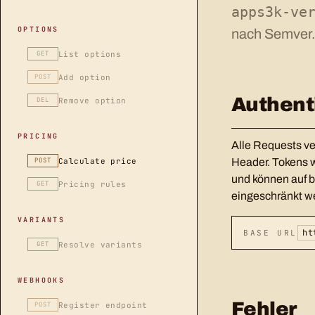
apps3k-ve
OPTIONS
nach Semver
List options
GET
Add option
POST
Authent
Remove option
DEL
PRICING
Alle Requests v
Calculate price
Header. Tokens 
POST
und können auf 
Pricing rules
GET
eingeschränkt w
VARIANTS
ht
BASE URL
Resolve variants
GET
WEBHOOKS
Fehler
Register endpoint
POST