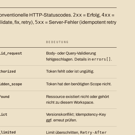
2xx
4xx
onventionelle HTTP-Statuscodes.
= Erfolg,
=
5xx
idate, fix, retry),
= Server-Fehler (idempotent retry
E
BEDEUTUNG
lid_request
Body- oder Query-Validierung
errors[]
fehlgeschlagen. Details in
.
thorized
Token fehlt oder ist ungültig.
idden_scope
Token hat den benötigten Scope nicht.
found
Ressource existiert nicht oder gehört
nicht zu diesem Workspace.
lict
Versionskonflikt; Idempotency-Key
ggf. erneut prüfen.
_limited
Retry-After
Limit überschritten,