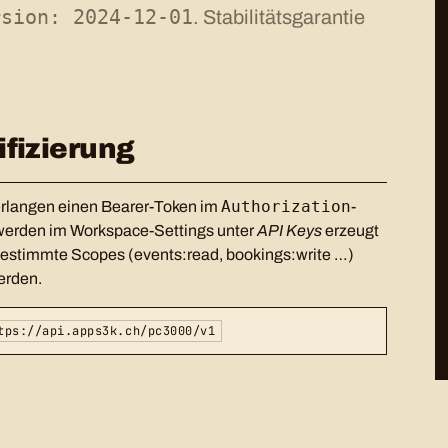
rsion: 2024-12-01
. Stabilitätsgarantie
.
ifizierung
Authorization
erlangen einen Bearer-Token im
-
werden im Workspace-Settings unter
API Keys
erzeugt
bestimmte Scopes (events:read, bookings:write …)
erden.
tps://api.apps3k.ch/pc3000/v1