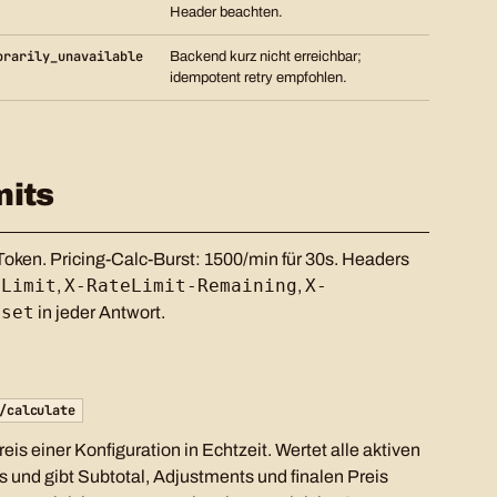
Header beachten.
orarily_unavailable
Backend kurz nicht erreichbar;
idempotent retry empfohlen.
mits
Token. Pricing-Calc-Burst: 1500/min für 30s. Headers
-Limit
X-RateLimit-Remaining
X-
,
,
eset
in jeder Antwort.
/calculate
is einer Konfiguration in Echtzeit. Wertet alle aktiven
s und gibt Subtotal, Adjustments und finalen Preis