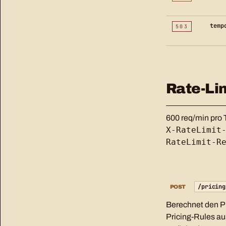
temp
503
Rate-Li
600 req/min pro 
X-RateLimit
RateLimit-R
/pricing
POST
Berechnet den Pre
Pricing-Rules au