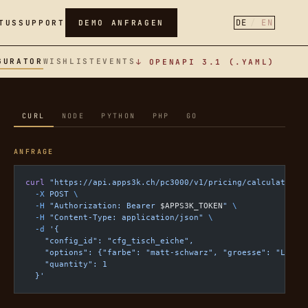
DE
EN
TUS
SUPPORT
DEMO ANFRAGEN
GURATOR
WISHLIST
EVENTS
↓ OPENAPI 3.1 (.YAML)
CURL
NODE
PYTHON
PHP
GO
ANFRAGE
curl
 "https://api.apps3k.ch/pc3000/v1/pricing/calculate"
 \
  -X
 POST
 \
  -H
 "Authorization: Bearer 
$APPS3K_TOKEN
"
 \
  -H
 "Content-Type: application/json"
 \
  -d
 '{
    "config_id": "cfg_tisch_eiche",
    "options": {"farbe": "matt-schwarz", "groesse": "L"},
    "quantity": 1
  }'