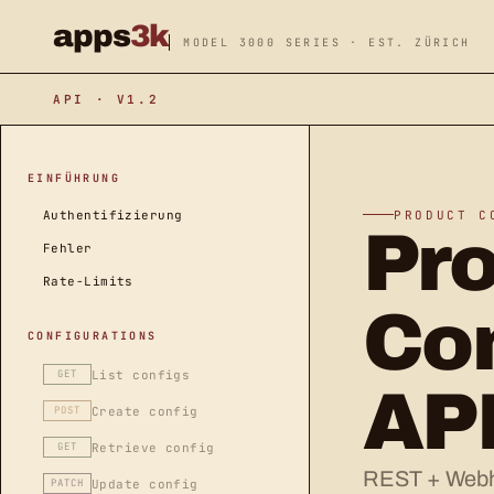
apps
3k
MODEL 3000 SERIES · EST. ZÜRICH
API · V1.2
EINFÜHRUNG
PRODUCT C
Authentifizierung
Pr
Fehler
Rate-Limits
Con
CONFIGURATIONS
List configs
GET
API
Create config
POST
Retrieve config
GET
REST + Webho
Update config
PATCH