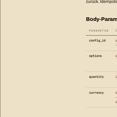
zurück. Idempote
Body-Param
PARAMETER
config_id
s
·
options
o
quantity
i
currency
s
·
4