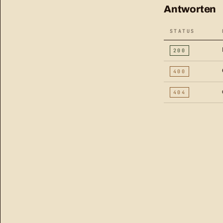
Antworten
STATUS
200
400
404