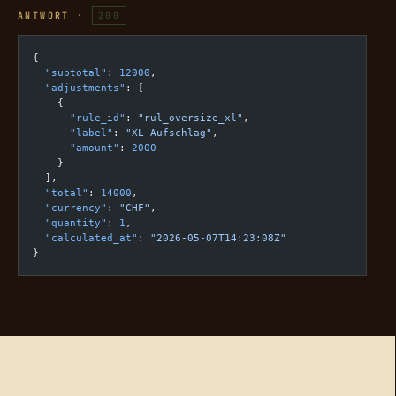
ANTWORT ·
200
{
  "subtotal"
: 
12000
,
  "adjustments"
: [
    {
      "rule_id"
: 
"rul_oversize_xl"
,
      "label"
: 
"XL-Aufschlag"
,
      "amount"
: 
2000
    }
  ],
  "total"
: 
14000
,
  "currency"
: 
"CHF"
,
  "quantity"
: 
1
,
  "calculated_at"
: 
"2026-05-07T14:23:08Z"
}