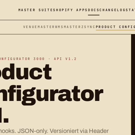
MASTER SUITE
SHOPIFY APPS
DOCS
CHANGELOG
STA
VENUEMASTER
WMSMASTER
ZSYNC
PRODUCT CONFI
ONFIGURATOR 3000 · API V1.2
oduct
figurator
.
oks. JSON-only. Versioniert via Header